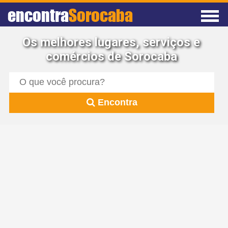
encontra
Sorocaba
Os melhores lugares, serviços e
comércios de Sorocaba
Encontra